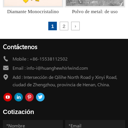
Diamante Monocristalino
Polvo de metal: de uso
universal
1
2
›
Contáctenos
Mobile :
+86-15538112502
Email :
info-i@huanghewhirlwind.com
Add : Intersección de Qilihe North Road y Xinyi Road,
ciudad de Zhengzhou, provincia de Henan, China.
Cotización