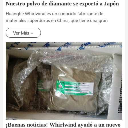
Nuestro polvo de diamante se exportó a Japón
la semana pasada
Huanghe Whirlwind es un conocido fabricante de
materiales superduros en China, que tiene una gran
experiencia en la producción de polvo de diamante y una
Ver Más +
larga trayectoria.
¡Buenas noticias! Whirlwind ayudó a un nuevo