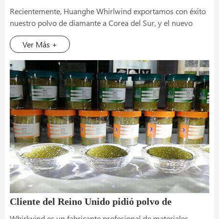
cliente en Corea del Sur
Recientemente, Huanghe Whirlwind exportamos con éxito
nuestro polvo de diamante a Corea del Sur, y el nuevo
cliente había comprado cierta cantidad de polvo de
Ver Más +
diamante para nosotros.
Cliente del Reino Unido pidió polvo de
diamante Whirlwind
Whirlwind es un fabricante profesional de materiales