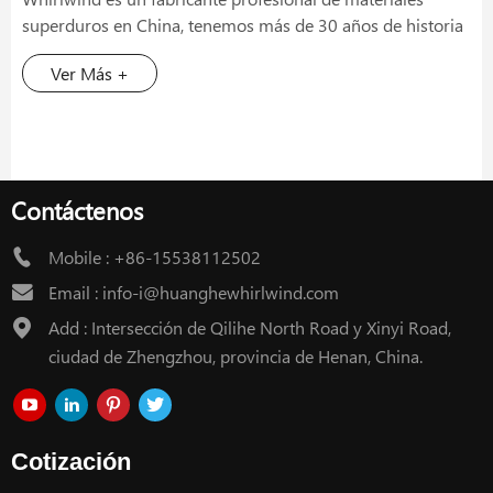
superduros en China, tenemos más de 30 años de historia
de producción y somos propietarios de nuestra propia
Ver Más +
fábrica en la provincia de Henan.
Contáctenos
Mobile :
+86-15538112502
Email :
info-i@huanghewhirlwind.com
Add : Intersección de Qilihe North Road y Xinyi Road,
ciudad de Zhengzhou, provincia de Henan, China.
Cotización